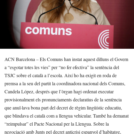
ACN Barcelona – Els Comuns han instat aquest dilluns el Govern
a “esgotar totes les vies” per “no fer efectiva” la sentència del
TSJC sobre el català a l’escola. Així ho ha exigit en roda de
premsa a la seu del partit la coordinadora nacional dels Comuns,
Candela López, després que l’òrgan hagi ordenat executar
provisionalment els pronunciaments declaratius de la sentència
que anul·lava bona part del decret de règim lingüístic educatiu,
que blindava el català com a llengua vehicular. També ha demanat
“reimpulsar” el Pacte Nacional per la Llengua. Sobre la
negociació amb Junts pel decret anticrisi espanyol d’habitatge,