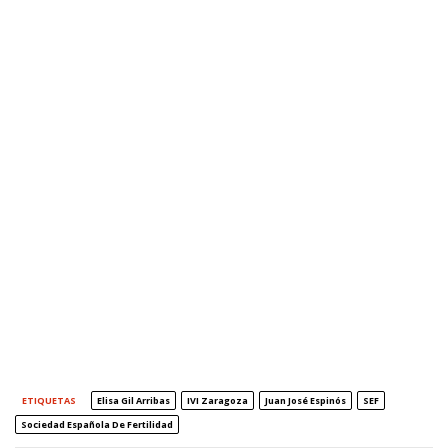
ETIQUETAS
Elisa Gil Arribas
IVI Zaragoza
Juan José Espinós
SEF
Sociedad Española De Fertilidad