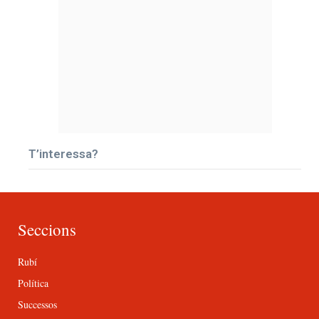
T’interessa?
Seccions
Rubí
Política
Successos