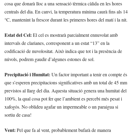
cosa que donarà lloc a una sensació tèrmica càlida en les hores
centrals del dia. En canvi, la temperatura mínima caurà fins als 14
°C, mantenint la frescor durant les primeres hores del matí i la nit.
Estat del Cel:
El cel es mostrarà parcialment ennuvolat amb
intervals de clarianes, corresponent a un estat “13” en la
codificació de nuvolositat. Això indica que tot i la presència de
núvols, podrem gaudir d’algunes estones de sol.
Precipitació i Humitat:
Un factor important a tenir en compte és
que s’esperen precipitacions significatives amb un total de 45 mm
previstos al llarg del dia. Aquesta situació genera una humitat del
100%, la qual cosa pot fer que l’ambient es percebi més pesat i
xafogós. No oblideu agafar un impermeable o un paraigua si
sortiu de casa!
Vent:
Pel que fa al vent, probablement bufarà de manera