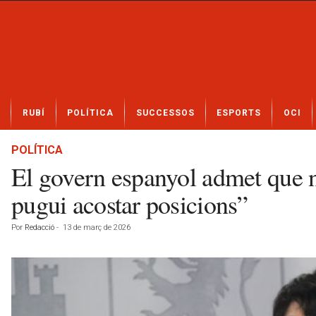
N
RUBÍ
POLÍTICA
SUCCESSOS
ESPORTS
OCI
o
t
í
POLÍTICA
c
El govern espanyol admet que n
i
e
pugui acostar posicions”
s
d
Por
Redacció
-
13 de març de 2026
e
R
u
b
í
a