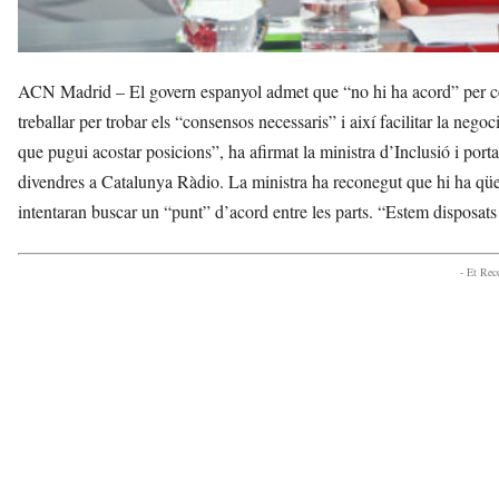
ACN Madrid – El govern espanyol admet que “no hi ha acord” per ced
treballar per trobar els “consensos necessaris” i així facilitar la ne
que pugui acostar posicions”, ha afirmat la ministra d’Inclusió i por
divendres a Catalunya Ràdio. La ministra ha reconegut que hi ha qües
intentaran buscar un “punt” d’acord entre les parts. “Estem disposats 
- Et Re