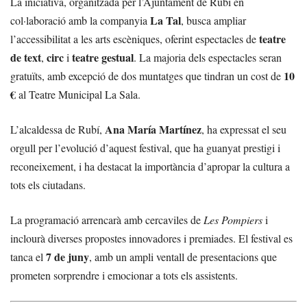
La iniciativa, organitzada per l’Ajuntament de Rubí en
La Tal
col·laboració amb la companyia
, busca ampliar
teatre
l’accessibilitat a les arts escèniques, oferint espectacles de
de text
circ
teatre gestual
,
i
. La majoria dels espectacles seran
10
gratuïts, amb excepció de dos muntatges que tindran un cost de
€
al Teatre Municipal La Sala.
Ana María Martínez
L’alcaldessa de Rubí,
, ha expressat el seu
orgull per l’evolució d’aquest festival, que ha guanyat prestigi i
reconeixement, i ha destacat la importància d’apropar la cultura a
tots els ciutadans.
La programació arrencarà amb cercaviles de
Les Pompiers
i
inclourà diverses propostes innovadores i premiades. El festival es
7 de juny
tanca el
, amb un ampli ventall de presentacions que
prometen sorprendre i emocionar a tots els assistents.