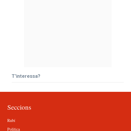
T’interessa?
Seccions
Rubí
Política