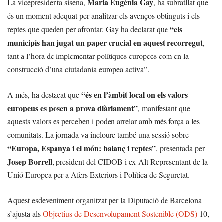
Maria Eugènia Gay
La vicepresidenta sisena,
, ha subratllat que
és un moment adequat per analitzar els avenços obtinguts i els
“els
reptes que queden per afrontar. Gay ha declarat que
municipis han jugat un paper crucial en aquest recorregut
,
tant a l’hora de implementar polítiques europees com en la
construcció d’una ciutadania europea activa”.
“és en l’àmbit local on els valors
A més, ha destacat que
europeus es posen a prova diàriament”
, manifestant que
aquests valors es perceben i poden arrelar amb més força a les
comunitats. La jornada va incloure també una sessió sobre
“Europa, Espanya i el món: balanç i reptes”
, presentada per
Josep Borrell
, president del CIDOB i ex-Alt Representant de la
Unió Europea per a Afers Exteriors i Política de Seguretat.
Aquest esdeveniment organitzat per la Diputació de Barcelona
s’ajusta als
Objectius de Desenvolupament Sostenible (ODS)
10,