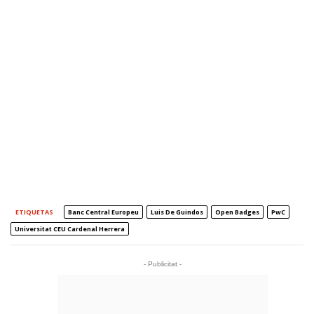
ETIQUETAS
Banc Central Europeu
Luis De Guindos
Open Badges
PwC
Universitat CEU Cardenal Herrera
- Publicitat -