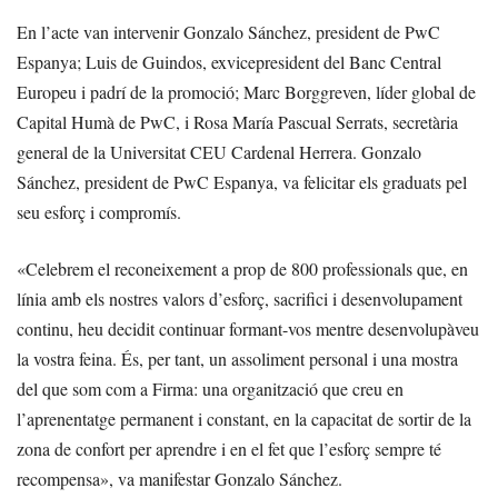
En l’acte van intervenir Gonzalo Sánchez, president de PwC
Espanya; Luis de Guindos, exvicepresident del Banc Central
Europeu i padrí de la promoció; Marc Borggreven, líder global de
Capital Humà de PwC, i Rosa María Pascual Serrats, secretària
general de la Universitat CEU Cardenal Herrera. Gonzalo
Sánchez, president de PwC Espanya, va felicitar els graduats pel
seu esforç i compromís.
«Celebrem el reconeixement a prop de 800 professionals que, en
línia amb els nostres valors d’esforç, sacrifici i desenvolupament
continu, heu decidit continuar formant-vos mentre desenvolupàveu
la vostra feina. És, per tant, un assoliment personal i una mostra
del que som com a Firma: una organització que creu en
l’aprenentatge permanent i constant, en la capacitat de sortir de la
zona de confort per aprendre i en el fet que l’esforç sempre té
recompensa», va manifestar Gonzalo Sánchez.