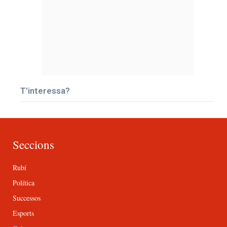
T’interessa?
Seccions
Rubí
Política
Successos
Esports