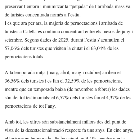
preservar l’entorn i minimitzar la “petjada” de l’arribada massiva
de turistes concentrada només a l’estiu.
I és que ara per ara, la majoria de pernoctacions i arribada de
turistes a Calella es continua concentrant entre els mesos de juny i
setembre. Segons dades de 2025, durant l’estiu s’acumulen el
57,06% dels turistes que visiten la ciutat i el 63,04% de les
pernoctacions totals.
A la temporada mitja (març, abril, maig i octubre) arriben el
36,56% dels turistes i es fan el 32,59% de les pernoctacions,
mentre que en temporada baixa (de novembre a febrer) les dades
són del tot testimonials: el 6,57% dels turistes fan el 4,37% de les
pernoctacions de tot l’any.
Amb tot, les xifres són substancialment millors des del punt de
vista de la desestacionalització respecte fa uns anys. En cinc anys,
el turisme en temporada alta ha caigut un 9,4%, mentre que la