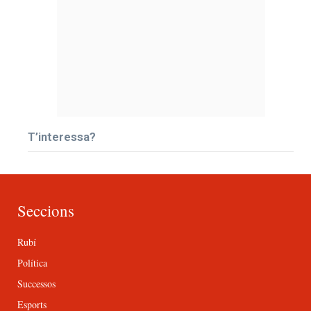
T’interessa?
Seccions
Rubí
Política
Successos
Esports