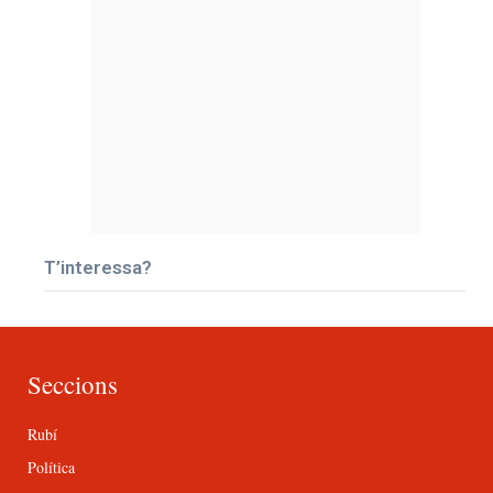
T’interessa?
Seccions
Rubí
Política