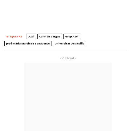
ETIQUETAS
Azvi
Carmen Vargas
Grup Azvi
José María Martínez Benavente
Universitat De Sevilla
- Publicitat -