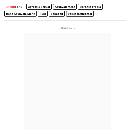
ETIQUETAS
Agressió Sexual
Apunyalament
Defensa Pròpia
Dona Apunyala Marit
Rubí
Sabadell
Vallès Occidental
- Publicitat -