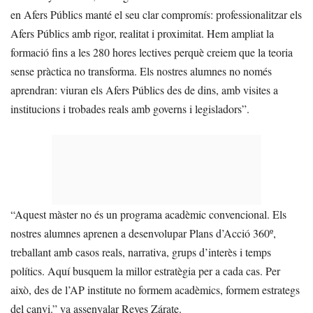
en Afers Públics manté el seu clar compromís: professionalitzar els
Afers Públics amb rigor, realitat i proximitat. Hem ampliat la
formació fins a les 280 hores lectives perquè creiem que la teoria
sense pràctica no transforma. Els nostres alumnes no només
aprendran: viuran els Afers Públics des de dins, amb visites a
institucions i trobades reals amb governs i legisladors”.
“Aquest màster no és un programa acadèmic convencional. Els
nostres alumnes aprenen a desenvolupar Plans d’Acció 360º,
treballant amb casos reals, narrativa, grups d’interès i temps
polítics. Aquí busquem la millor estratègia per a cada cas. Per
això, des de l’AP institute no formem acadèmics, formem estrategs
del canvi.” va assenyalar Reyes Zárate.