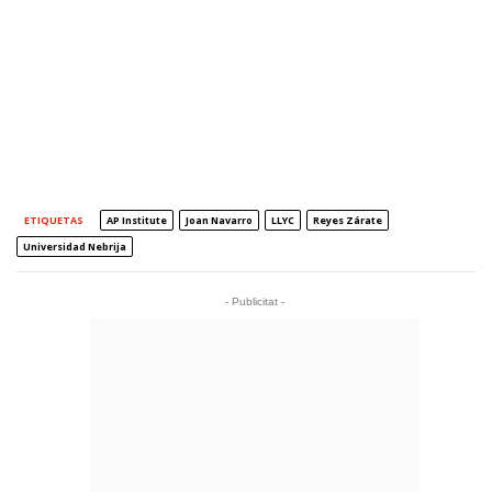
ETIQUETAS
AP Institute
Joan Navarro
LLYC
Reyes Zárate
Universidad Nebrija
- Publicitat -